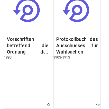
Vorschriften
Protokollbuch des
betreffend die
Ausschusses für
Ordnung des
Wahlsachen
Geschäftsganges
1890
1903-1913
und des
Verfahrens bei
dem
Stadtausschusse.