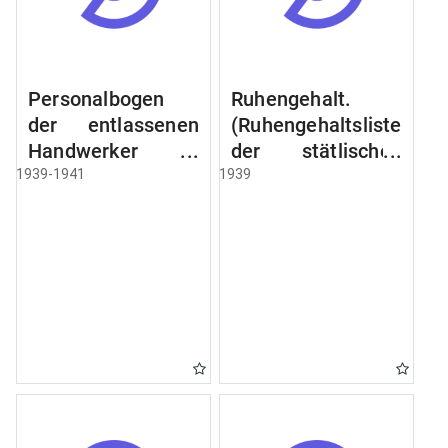
Personalbogen
Ruhengehalt.
der entlassenen
(Ruhengehaltsliste
Handwerker u.
der stätlischen
Arbeiter des
Beamten u.
1939-1941
1939
Städtischen
Witwen.
Schlacht - u.
Ruhegehaltsliste
Viehhof.
der Städtlischen
Arbeiter.
Ruhegehaltsliste
der Beamten der
Raczyński! Schen
Bibliothek).