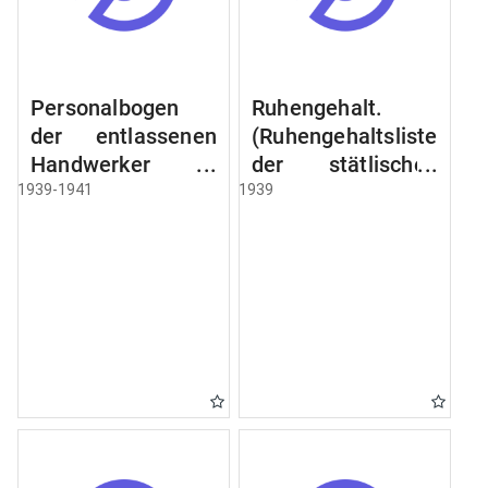
Personalbogen
Ruhengehalt.
der entlassenen
(Ruhengehaltsliste
Handwerker u.
der stätlischen
Arbeiter des
Beamten u.
1939-1941
1939
Städtischen
Witwen.
Schlacht - u.
Ruhegehaltsliste
Viehhof.
der Städtlischen
Arbeiter.
Ruhegehaltsliste
der Beamten der
Raczyński! Schen
Bibliothek).