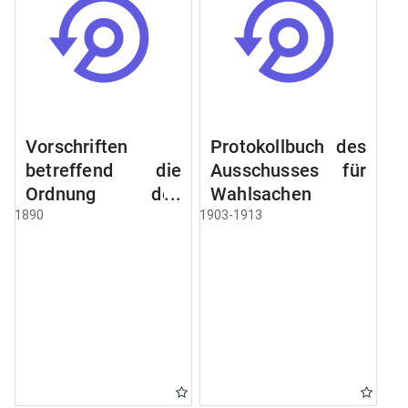
Vorschriften
Protokollbuch des
betreffend die
Ausschusses für
Ordnung des
Wahlsachen
Geschäftsganges
1890
1903-1913
und des
Verfahrens bei
dem
Stadtausschusse.