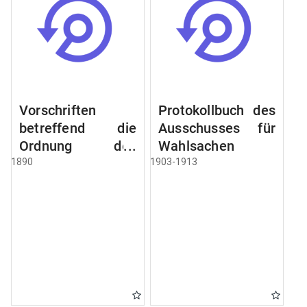
Vorschriften
Protokollbuch des
betreffend die
Ausschusses für
Ordnung des
Wahlsachen
Geschäftsganges
1890
1903-1913
und des
Verfahrens bei
dem
Stadtausschusse.