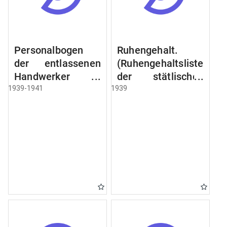
Personalbogen
Ruhengehalt.
der entlassenen
(Ruhengehaltsliste
Handwerker u.
der stätlischen
Arbeiter des
Beamten u.
1939-1941
1939
Städtischen
Witwen.
Schlacht - u.
Ruhegehaltsliste
Viehhof.
der Städtlischen
Arbeiter.
Ruhegehaltsliste
der Beamten der
Raczyński! Schen
Bibliothek).