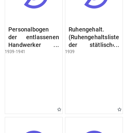
Personalbogen
Ruhengehalt.
der entlassenen
(Ruhengehaltsliste
Handwerker u.
der stätlischen
Arbeiter des
Beamten u.
1939-1941
1939
Städtischen
Witwen.
Schlacht - u.
Ruhegehaltsliste
Viehhof.
der Städtlischen
Arbeiter.
Ruhegehaltsliste
der Beamten der
Raczyński! Schen
Bibliothek).