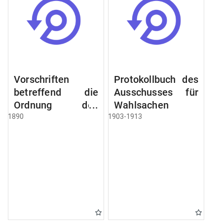
Vorschriften
Protokollbuch des
betreffend die
Ausschusses für
Ordnung des
Wahlsachen
Geschäftsganges
1890
1903-1913
und des
Verfahrens bei
dem
Stadtausschusse.