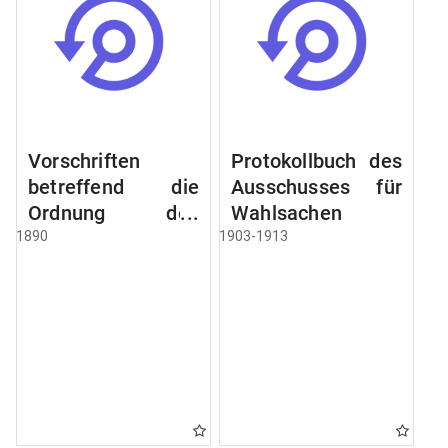
Vorschriften
Protokollbuch des
betreffend die
Ausschusses für
Ordnung des
Wahlsachen
Geschäftsganges
1890
1903-1913
und des
Verfahrens bei
dem
Stadtausschusse.