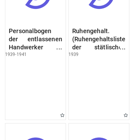
Personalbogen
Ruhengehalt.
der entlassenen
(Ruhengehaltsliste
Handwerker u.
der stätlischen
Arbeiter des
Beamten u.
1939-1941
1939
Städtischen
Witwen.
Schlacht - u.
Ruhegehaltsliste
Viehhof.
der Städtlischen
Arbeiter.
Ruhegehaltsliste
der Beamten der
Raczyński! Schen
Bibliothek).