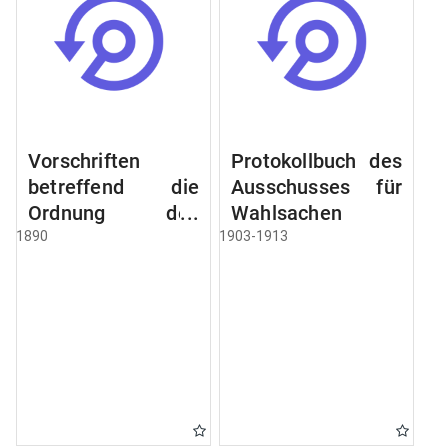
Vorschriften
Protokollbuch des
betreffend die
Ausschusses für
Ordnung des
Wahlsachen
Geschäftsganges
1890
1903-1913
und des
Verfahrens bei
dem
Stadtausschusse.