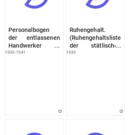
Personalbogen
Ruhengehalt.
der entlassenen
(Ruhengehaltsliste
Handwerker u.
der stätlischen
Arbeiter des
Beamten u.
1939-1941
1939
Städtischen
Witwen.
Schlacht - u.
Ruhegehaltsliste
Viehhof.
der Städtlischen
Arbeiter.
Ruhegehaltsliste
der Beamten der
Raczyński! Schen
Bibliothek).