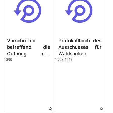
Vorschriften
Protokollbuch des
betreffend die
Ausschusses für
Ordnung des
Wahlsachen
Geschäftsganges
1890
1903-1913
und des
Verfahrens bei
dem
Stadtausschusse.