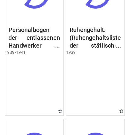
Personalbogen
Ruhengehalt.
der entlassenen
(Ruhengehaltsliste
Handwerker u.
der stätlischen
Arbeiter des
Beamten u.
1939-1941
1939
Städtischen
Witwen.
Schlacht - u.
Ruhegehaltsliste
Viehhof.
der Städtlischen
Arbeiter.
Ruhegehaltsliste
der Beamten der
Raczyński! Schen
Bibliothek).