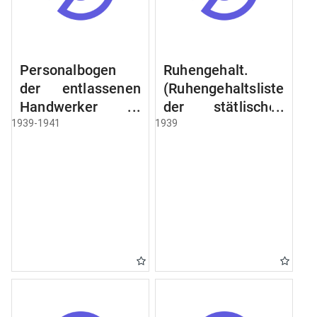
Personalbogen
Ruhengehalt.
der entlassenen
(Ruhengehaltsliste
Handwerker u.
der stätlischen
Arbeiter des
Beamten u.
1939-1941
1939
Städtischen
Witwen.
Schlacht - u.
Ruhegehaltsliste
Viehhof.
der Städtlischen
Arbeiter.
Ruhegehaltsliste
der Beamten der
Raczyński! Schen
Bibliothek).