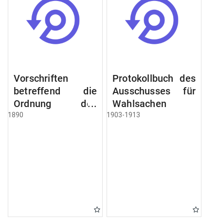
Vorschriften
Protokollbuch des
betreffend die
Ausschusses für
Ordnung des
Wahlsachen
Geschäftsganges
1890
1903-1913
und des
Verfahrens bei
dem
Stadtausschusse.