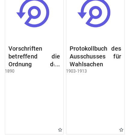
Vorschriften
Protokollbuch des
betreffend die
Ausschusses für
Ordnung des
Wahlsachen
Geschäftsganges
1890
1903-1913
und des
Verfahrens bei
dem
Stadtausschusse.