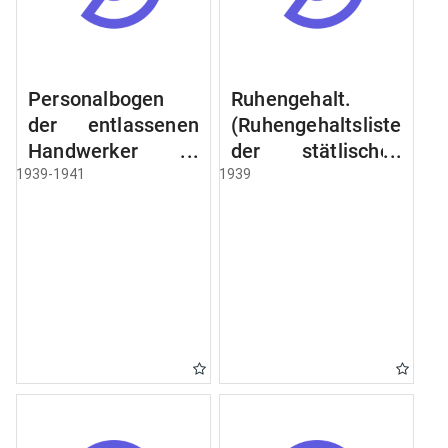
Personalbogen
Ruhengehalt.
der entlassenen
(Ruhengehaltsliste
Handwerker u.
der stätlischen
Arbeiter des
Beamten u.
1939-1941
1939
Städtischen
Witwen.
Schlacht - u.
Ruhegehaltsliste
Viehhof.
der Städtlischen
Arbeiter.
Ruhegehaltsliste
der Beamten der
Raczyński! Schen
Bibliothek).