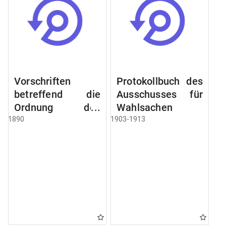
Vorschriften
Protokollbuch des
betreffend die
Ausschusses für
Ordnung des
Wahlsachen
Geschäftsganges
1890
1903-1913
und des
Verfahrens bei
dem
Stadtausschusse.