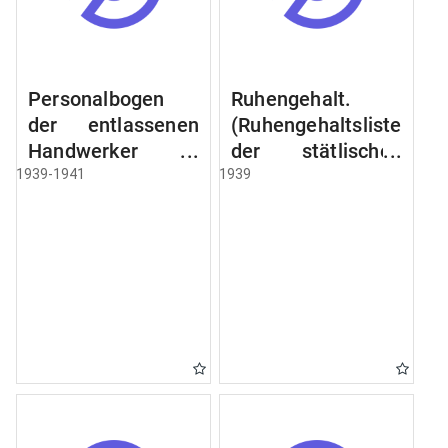
Personalbogen
Ruhengehalt.
der entlassenen
(Ruhengehaltsliste
Handwerker u.
der stätlischen
Arbeiter des
Beamten u.
1939-1941
1939
Städtischen
Witwen.
Schlacht - u.
Ruhegehaltsliste
Viehhof.
der Städtlischen
Arbeiter.
Ruhegehaltsliste
der Beamten der
Raczyński! Schen
Bibliothek).