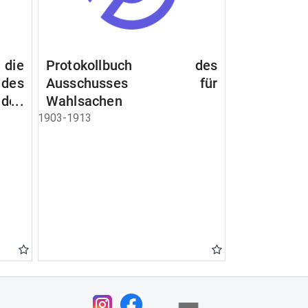
 die
Protokollbuch des
es
Ausschusses für
 des
Wahlsachen
dem
1903-1913