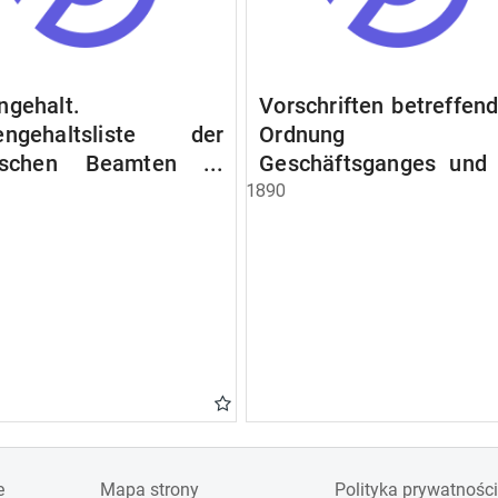
ngehalt.
Vorschriften betreffend
engehaltsliste der
Ordnung d
lischen Beamten u.
Geschäftsganges und
en. Ruhegehaltsliste
Verfahrens bei 
1890
tädtlischen Arbeiter.
Stadtausschusse.
egehaltsliste der
ten der Raczyński!
 Bibliothek).
e
Mapa strony
Polityka prywatności