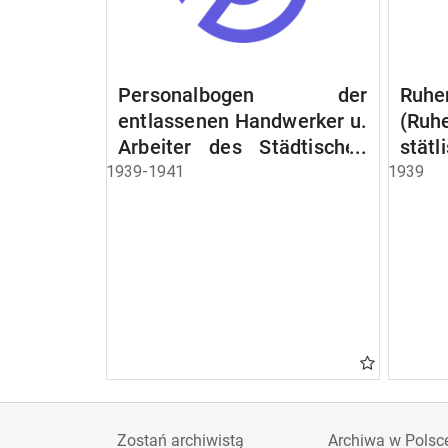
Personalbogen der
Ruhe
entlassenen Handwerker u.
(Ruh
Arbeiter des Städtischen
stät
Schlacht - u. Viehhof.
Witw
1939-1941
1939
der S
Ruh
Beam
Schen
Zostań archiwistą
Archiwa w Polsc