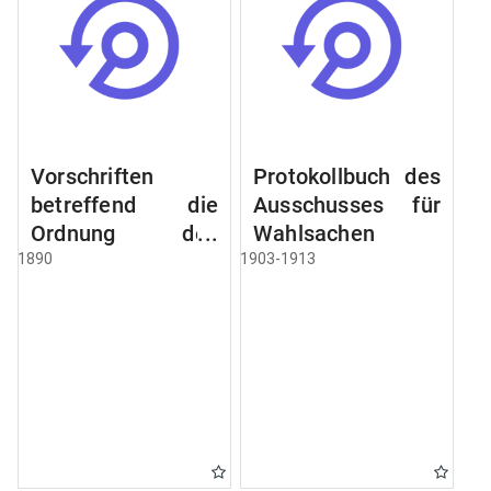
Vorschriften
Protokollbuch des
betreffend die
Ausschusses für
Ordnung des
Wahlsachen
Geschäftsganges
1890
1903-1913
und des
Verfahrens bei
dem
Stadtausschusse.