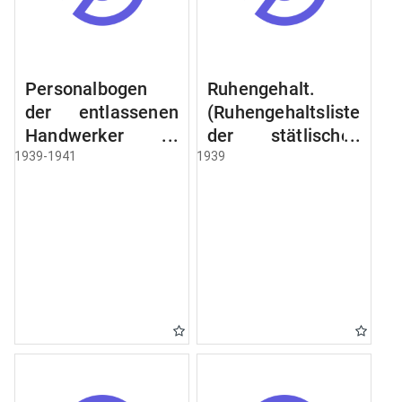
Personalbogen
Ruhengehalt.
der entlassenen
(Ruhengehaltsliste
Handwerker u.
der stätlischen
Arbeiter des
Beamten u.
1939-1941
1939
Städtischen
Witwen.
Schlacht - u.
Ruhegehaltsliste
Viehhof.
der Städtlischen
Arbeiter.
Ruhegehaltsliste
der Beamten der
Raczyński! Schen
Bibliothek).