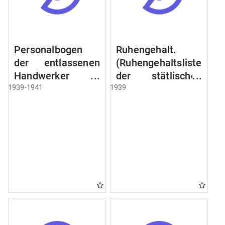
Personalbogen
Ruhengehalt.
der entlassenen
(Ruhengehaltsliste
Handwerker u.
der stätlischen
Arbeiter des
Beamten u.
1939-1941
1939
Städtischen
Witwen.
Schlacht - u.
Ruhegehaltsliste
Viehhof.
der Städtlischen
Arbeiter.
Ruhegehaltsliste
der Beamten der
Raczyński! Schen
Bibliothek).