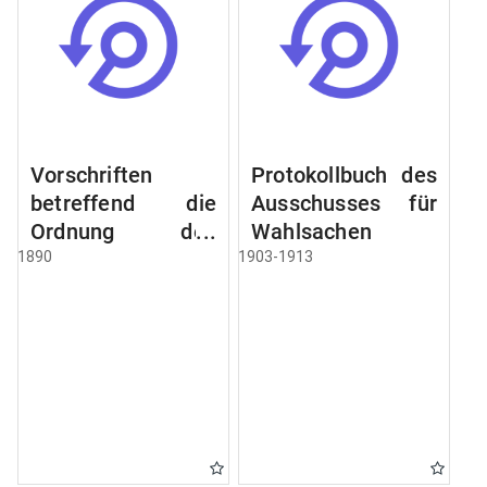
Vorschriften
Protokollbuch des
betreffend die
Ausschusses für
Ordnung des
Wahlsachen
Geschäftsganges
1890
1903-1913
und des
Verfahrens bei
dem
Stadtausschusse.