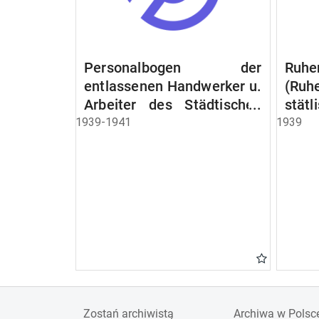
Personalbogen der
Ruhe
entlassenen Handwerker u.
(Ruh
Arbeiter des Städtischen
stät
Schlacht - u. Viehhof.
Witw
1939-1941
1939
der S
Ruh
Beam
Schen
Zostań archiwistą
Archiwa w Polsc