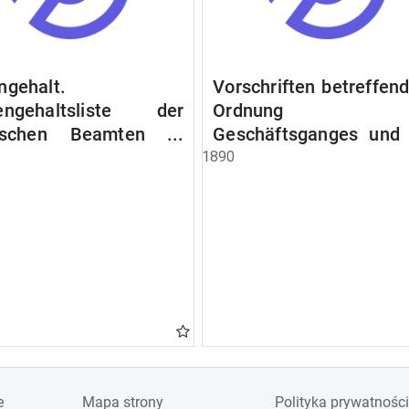
ngehalt.
Vorschriften betreffend
engehaltsliste der
Ordnung d
lischen Beamten u.
Geschäftsganges und
en. Ruhegehaltsliste
Verfahrens bei 
1890
tädtlischen Arbeiter.
Stadtausschusse.
egehaltsliste der
ten der Raczyński!
 Bibliothek).
e
Mapa strony
Polityka prywatności