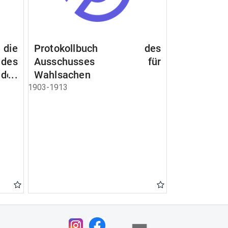
 die
Protokollbuch des
es
Ausschusses für
 des
Wahlsachen
dem
1903-1913