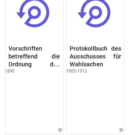
Vorschriften
Protokollbuch des
betreffend die
Ausschusses für
Ordnung des
Wahlsachen
Geschäftsganges
1890
1903-1913
und des
Verfahrens bei
dem
Stadtausschusse.