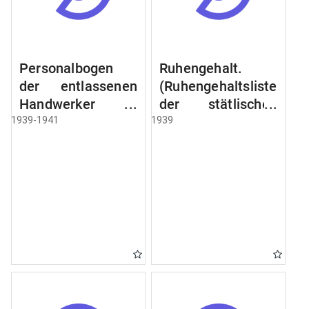
Personalbogen
Ruhengehalt.
der entlassenen
(Ruhengehaltsliste
Handwerker u.
der stätlischen
Arbeiter des
Beamten u.
1939-1941
1939
Städtischen
Witwen.
Schlacht - u.
Ruhegehaltsliste
Viehhof.
der Städtlischen
Arbeiter.
Ruhegehaltsliste
der Beamten der
Raczyński! Schen
Bibliothek).