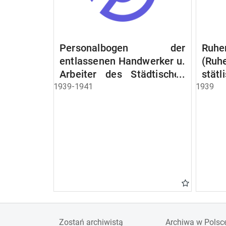
Personalbogen der
Ruhe
entlassenen Handwerker u.
(Ruh
Arbeiter des Städtischen
stät
Schlacht - u. Viehhof.
Witw
1939-1941
1939
der S
Ruh
Beam
Schen
Zostań archiwistą
Archiwa w Polsc