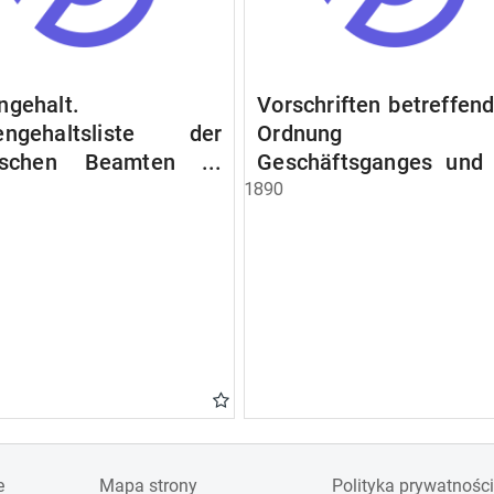
ngehalt.
Vorschriften betreffend
engehaltsliste der
Ordnung d
lischen Beamten u.
Geschäftsganges und
en. Ruhegehaltsliste
Verfahrens bei 
1890
tädtlischen Arbeiter.
Stadtausschusse.
egehaltsliste der
ten der Raczyński!
 Bibliothek).
e
Mapa strony
Polityka prywatności