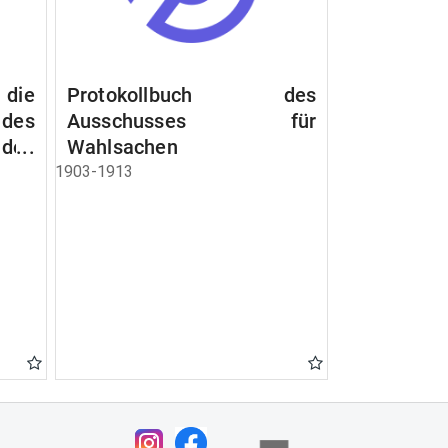
 die
Protokollbuch des
es
Ausschusses für
 des
Wahlsachen
dem
1903-1913