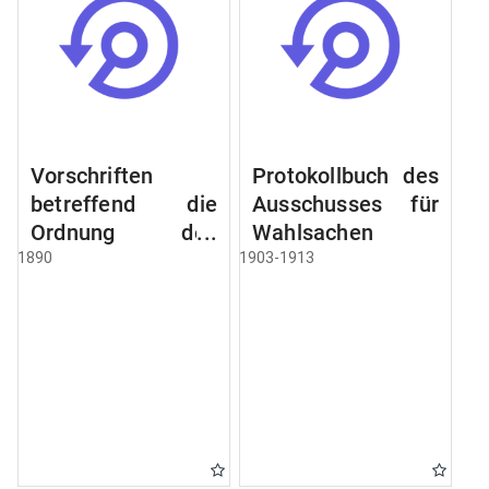
Vorschriften
Protokollbuch des
betreffend die
Ausschusses für
Ordnung des
Wahlsachen
Geschäftsganges
1890
1903-1913
und des
Verfahrens bei
dem
Stadtausschusse.