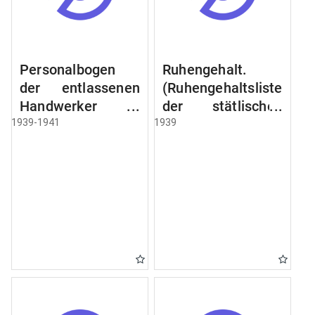
Personalbogen
Ruhengehalt.
der entlassenen
(Ruhengehaltsliste
Handwerker u.
der stätlischen
Arbeiter des
Beamten u.
1939-1941
1939
Städtischen
Witwen.
Schlacht - u.
Ruhegehaltsliste
Viehhof.
der Städtlischen
Arbeiter.
Ruhegehaltsliste
der Beamten der
Raczyński! Schen
Bibliothek).