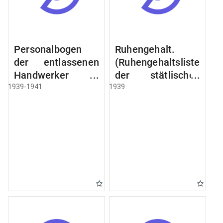
Personalbogen
Ruhengehalt.
der entlassenen
(Ruhengehaltsliste
Handwerker u.
der stätlischen
Arbeiter des
Beamten u.
1939-1941
1939
Städtischen
Witwen.
Schlacht - u.
Ruhegehaltsliste
Viehhof.
der Städtlischen
Arbeiter.
Ruhegehaltsliste
der Beamten der
Raczyński! Schen
Bibliothek).