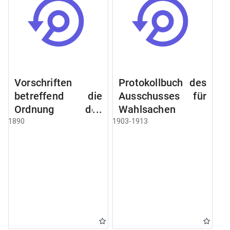
Vorschriften
Protokollbuch des
betreffend die
Ausschusses für
Ordnung des
Wahlsachen
Geschäftsganges
1890
1903-1913
und des
Verfahrens bei
dem
Stadtausschusse.