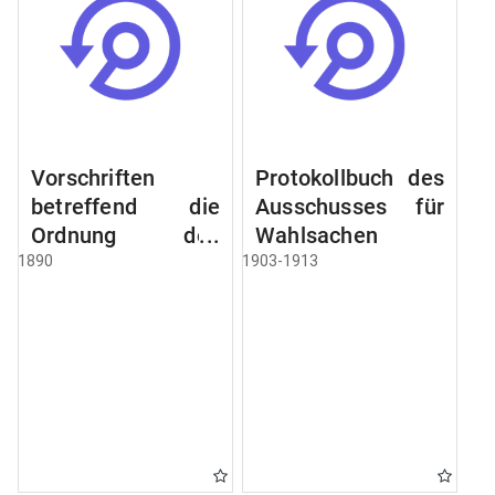
Vorschriften
Protokollbuch des
betreffend die
Ausschusses für
Ordnung des
Wahlsachen
Geschäftsganges
1890
1903-1913
und des
Verfahrens bei
dem
Stadtausschusse.