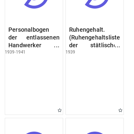
Personalbogen
Ruhengehalt.
der entlassenen
(Ruhengehaltsliste
Handwerker u.
der stätlischen
Arbeiter des
Beamten u.
1939-1941
1939
Städtischen
Witwen.
Schlacht - u.
Ruhegehaltsliste
Viehhof.
der Städtlischen
Arbeiter.
Ruhegehaltsliste
der Beamten der
Raczyński! Schen
Bibliothek).