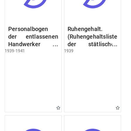
Personalbogen
Ruhengehalt.
der entlassenen
(Ruhengehaltsliste
Handwerker u.
der stätlischen
Arbeiter des
Beamten u.
1939-1941
1939
Städtischen
Witwen.
Schlacht - u.
Ruhegehaltsliste
Viehhof.
der Städtlischen
Arbeiter.
Ruhegehaltsliste
der Beamten der
Raczyński! Schen
Bibliothek).