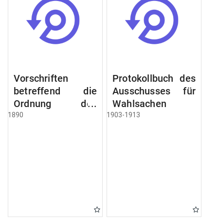
Vorschriften
Protokollbuch des
betreffend die
Ausschusses für
Ordnung des
Wahlsachen
Geschäftsganges
1890
1903-1913
und des
Verfahrens bei
dem
Stadtausschusse.