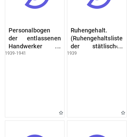
Personalbogen
Ruhengehalt.
der entlassenen
(Ruhengehaltsliste
Handwerker u.
der stätlischen
Arbeiter des
Beamten u.
1939-1941
1939
Städtischen
Witwen.
Schlacht - u.
Ruhegehaltsliste
Viehhof.
der Städtlischen
Arbeiter.
Ruhegehaltsliste
der Beamten der
Raczyński! Schen
Bibliothek).