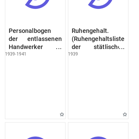
Personalbogen
Ruhengehalt.
der entlassenen
(Ruhengehaltsliste
Handwerker u.
der stätlischen
Arbeiter des
Beamten u.
1939-1941
1939
Städtischen
Witwen.
Schlacht - u.
Ruhegehaltsliste
Viehhof.
der Städtlischen
Arbeiter.
Ruhegehaltsliste
der Beamten der
Raczyński! Schen
Bibliothek).