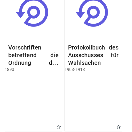
Vorschriften
Protokollbuch des
betreffend die
Ausschusses für
Ordnung des
Wahlsachen
Geschäftsganges
1890
1903-1913
und des
Verfahrens bei
dem
Stadtausschusse.