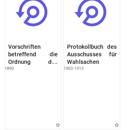
Vorschriften
Protokollbuch des
betreffend die
Ausschusses für
Ordnung des
Wahlsachen
Geschäftsganges
1890
1903-1913
und des
Verfahrens bei
dem
Stadtausschusse.