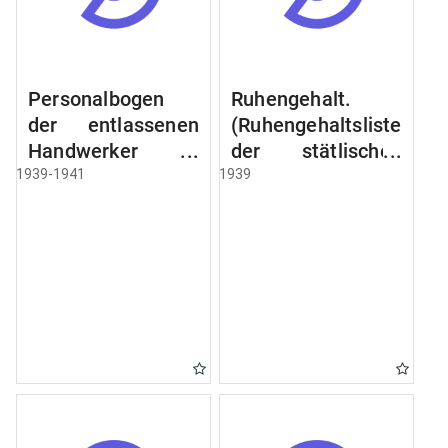
Personalbogen
Ruhengehalt.
der entlassenen
(Ruhengehaltsliste
Handwerker u.
der stätlischen
Arbeiter des
Beamten u.
1939-1941
1939
Städtischen
Witwen.
Schlacht - u.
Ruhegehaltsliste
Viehhof.
der Städtlischen
Arbeiter.
Ruhegehaltsliste
der Beamten der
Raczyński! Schen
Bibliothek).