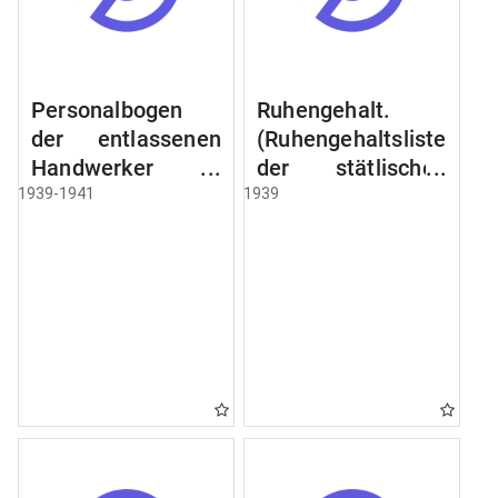
Personalbogen
Ruhengehalt.
der entlassenen
(Ruhengehaltsliste
Handwerker u.
der stätlischen
Arbeiter des
Beamten u.
1939-1941
1939
Städtischen
Witwen.
Schlacht - u.
Ruhegehaltsliste
Viehhof.
der Städtlischen
Arbeiter.
Ruhegehaltsliste
der Beamten der
Raczyński! Schen
Bibliothek).