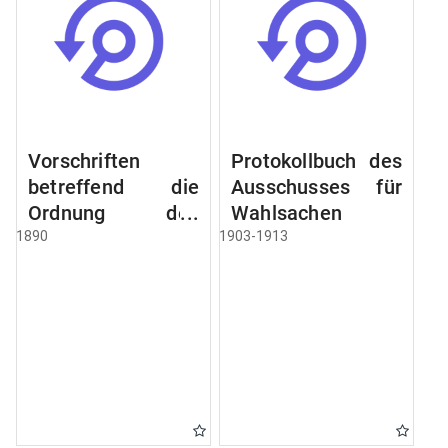
Vorschriften
Protokollbuch des
betreffend die
Ausschusses für
Ordnung des
Wahlsachen
Geschäftsganges
1890
1903-1913
und des
Verfahrens bei
dem
Stadtausschusse.