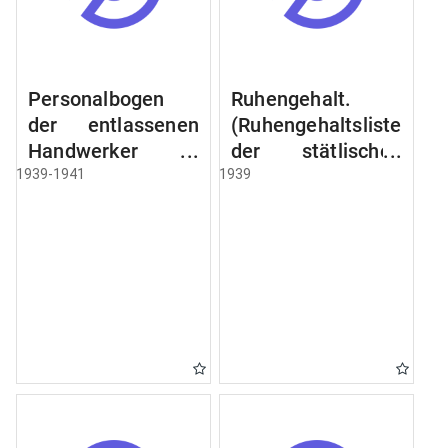
Personalbogen
Ruhengehalt.
der entlassenen
(Ruhengehaltsliste
Handwerker u.
der stätlischen
Arbeiter des
Beamten u.
1939-1941
1939
Städtischen
Witwen.
Schlacht - u.
Ruhegehaltsliste
Viehhof.
der Städtlischen
Arbeiter.
Ruhegehaltsliste
der Beamten der
Raczyński! Schen
Bibliothek).