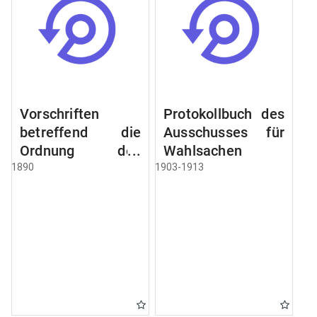
Vorschriften
Protokollbuch des
betreffend die
Ausschusses für
Ordnung des
Wahlsachen
Geschäftsganges
1890
1903-1913
und des
Verfahrens bei
dem
Stadtausschusse.