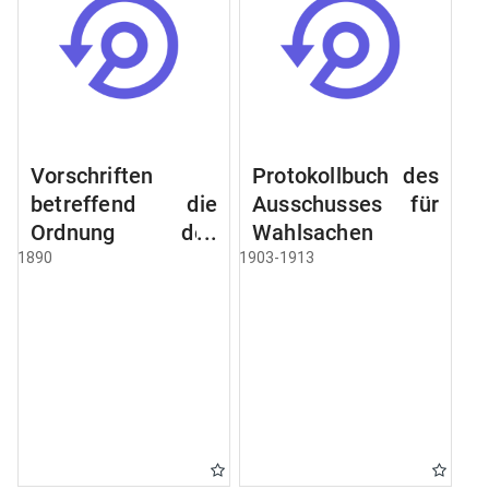
Vorschriften
Protokollbuch des
betreffend die
Ausschusses für
Ordnung des
Wahlsachen
Geschäftsganges
1890
1903-1913
und des
Verfahrens bei
dem
Stadtausschusse.