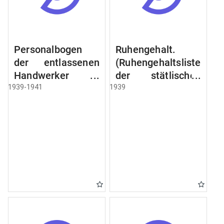
Personalbogen
Ruhengehalt.
der entlassenen
(Ruhengehaltsliste
Handwerker u.
der stätlischen
Arbeiter des
Beamten u.
1939-1941
1939
Städtischen
Witwen.
Schlacht - u.
Ruhegehaltsliste
Viehhof.
der Städtlischen
Arbeiter.
Ruhegehaltsliste
der Beamten der
Raczyński! Schen
Bibliothek).