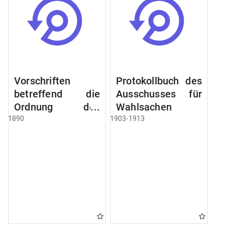
Vorschriften
Protokollbuch des
betreffend die
Ausschusses für
Ordnung des
Wahlsachen
Geschäftsganges
1890
1903-1913
und des
Verfahrens bei
dem
Stadtausschusse.