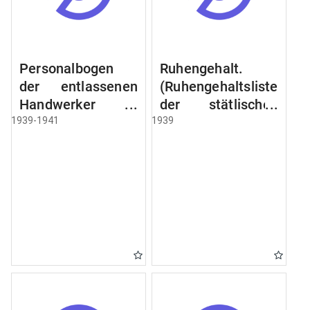
Personalbogen
Ruhengehalt.
der entlassenen
(Ruhengehaltsliste
Handwerker u.
der stätlischen
Arbeiter des
Beamten u.
1939-1941
1939
Städtischen
Witwen.
Schlacht - u.
Ruhegehaltsliste
Viehhof.
der Städtlischen
Arbeiter.
Ruhegehaltsliste
der Beamten der
Raczyński! Schen
Bibliothek).