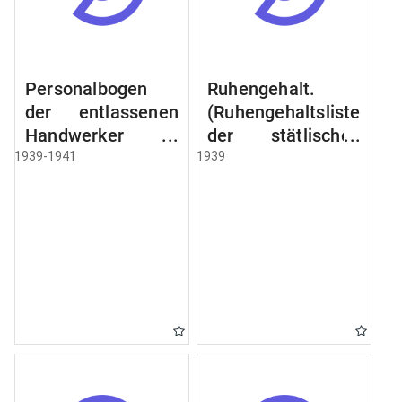
Personalbogen
Ruhengehalt.
der entlassenen
(Ruhengehaltsliste
Handwerker u.
der stätlischen
Arbeiter des
Beamten u.
1939-1941
1939
Städtischen
Witwen.
Schlacht - u.
Ruhegehaltsliste
Viehhof.
der Städtlischen
Arbeiter.
Ruhegehaltsliste
der Beamten der
Raczyński! Schen
Bibliothek).