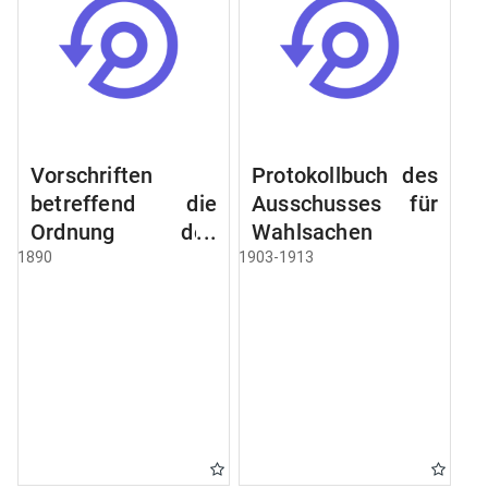
Vorschriften
Protokollbuch des
betreffend die
Ausschusses für
Ordnung des
Wahlsachen
Geschäftsganges
1890
1903-1913
und des
Verfahrens bei
dem
Stadtausschusse.