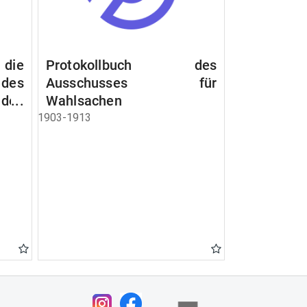
 die
Protokollbuch des
es
Ausschusses für
 des
Wahlsachen
dem
1903-1913