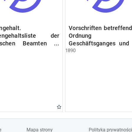
ngehalt.
Vorschriften betreffend
engehaltsliste der
Ordnung d
lischen Beamten u.
Geschäftsganges und
en. Ruhegehaltsliste
Verfahrens bei 
1890
tädtlischen Arbeiter.
Stadtausschusse.
egehaltsliste der
ten der Raczyński!
 Bibliothek).
e
Mapa strony
Polityka prywatności