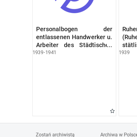
Personalbogen der
Ruhe
entlassenen Handwerker u.
(Ruh
Arbeiter des Städtischen
stät
Schlacht - u. Viehhof.
Witw
1939-1941
1939
der S
Ruh
Beam
Schen
Zostań archiwistą
Archiwa w Polsc