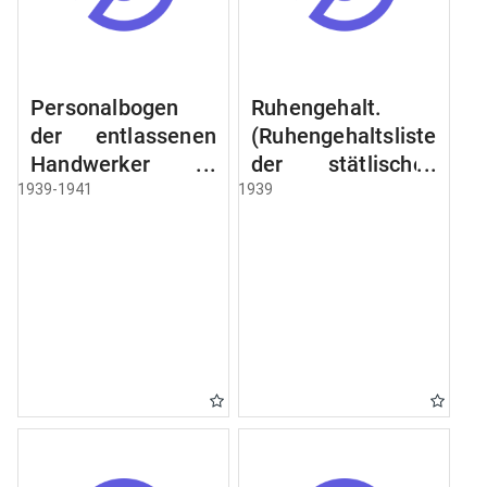
Personalbogen
Ruhengehalt.
der entlassenen
(Ruhengehaltsliste
Handwerker u.
der stätlischen
Arbeiter des
Beamten u.
1939-1941
1939
Städtischen
Witwen.
Schlacht - u.
Ruhegehaltsliste
Viehhof.
der Städtlischen
Arbeiter.
Ruhegehaltsliste
der Beamten der
Raczyński! Schen
Bibliothek).