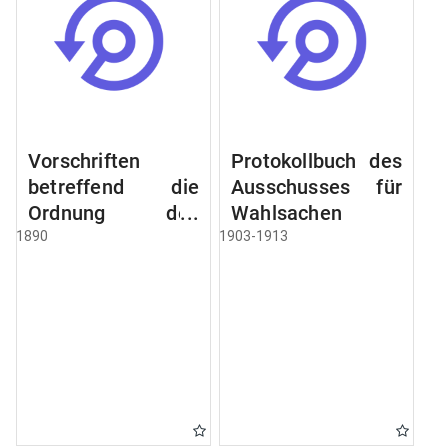
Vorschriften
Protokollbuch des
betreffend die
Ausschusses für
Ordnung des
Wahlsachen
Geschäftsganges
1890
1903-1913
und des
Verfahrens bei
dem
Stadtausschusse.