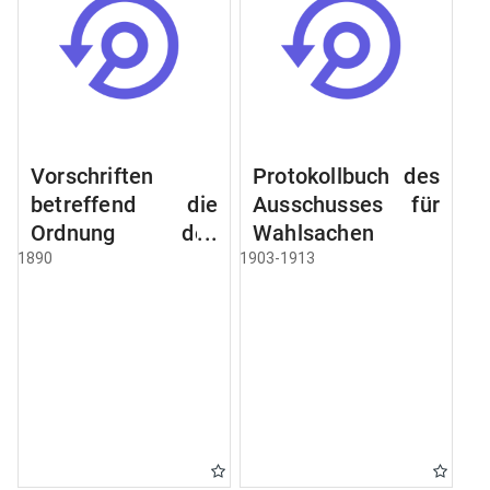
Vorschriften
Protokollbuch des
betreffend die
Ausschusses für
Ordnung des
Wahlsachen
Geschäftsganges
1890
1903-1913
und des
Verfahrens bei
dem
Stadtausschusse.