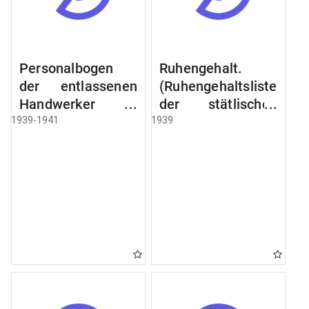
Personalbogen
Ruhengehalt.
der entlassenen
(Ruhengehaltsliste
Handwerker u.
der stätlischen
Arbeiter des
Beamten u.
1939-1941
1939
Städtischen
Witwen.
Schlacht - u.
Ruhegehaltsliste
Viehhof.
der Städtlischen
Arbeiter.
Ruhegehaltsliste
der Beamten der
Raczyński! Schen
Bibliothek).