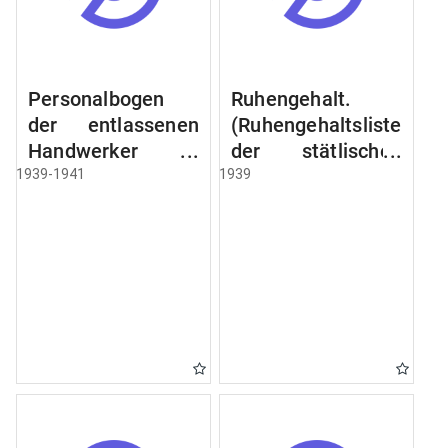
Personalbogen
Ruhengehalt.
der entlassenen
(Ruhengehaltsliste
Handwerker u.
der stätlischen
Arbeiter des
Beamten u.
1939-1941
1939
Städtischen
Witwen.
Schlacht - u.
Ruhegehaltsliste
Viehhof.
der Städtlischen
Arbeiter.
Ruhegehaltsliste
der Beamten der
Raczyński! Schen
Bibliothek).