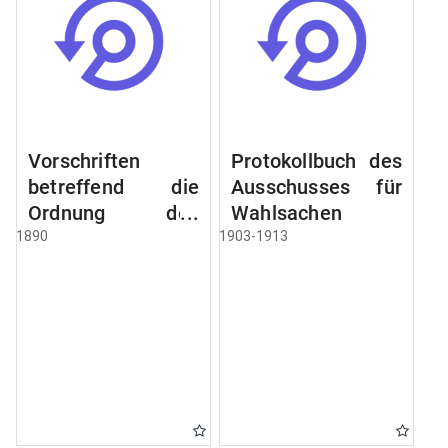
Vorschriften
Protokollbuch des
betreffend die
Ausschusses für
Ordnung des
Wahlsachen
Geschäftsganges
1890
1903-1913
und des
Verfahrens bei
dem
Stadtausschusse.