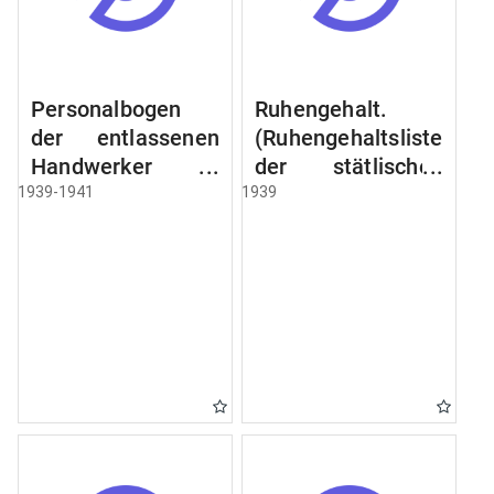
Personalbogen
Ruhengehalt.
der entlassenen
(Ruhengehaltsliste
Handwerker u.
der stätlischen
Arbeiter des
Beamten u.
1939-1941
1939
Städtischen
Witwen.
Schlacht - u.
Ruhegehaltsliste
Viehhof.
der Städtlischen
Arbeiter.
Ruhegehaltsliste
der Beamten der
Raczyński! Schen
Bibliothek).