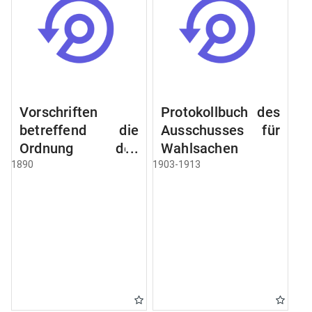
Vorschriften
Protokollbuch des
betreffend die
Ausschusses für
Ordnung des
Wahlsachen
Geschäftsganges
1890
1903-1913
und des
Verfahrens bei
dem
Stadtausschusse.