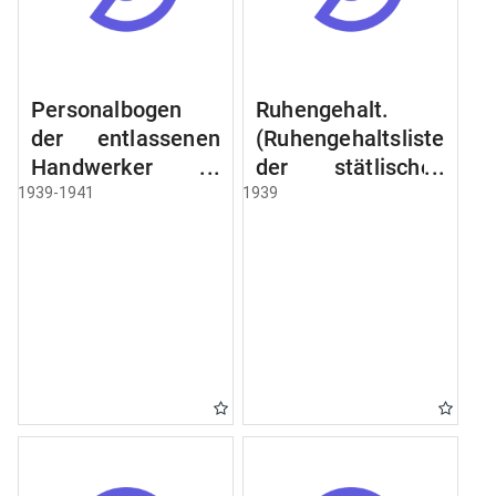
Personalbogen
Ruhengehalt.
der entlassenen
(Ruhengehaltsliste
Handwerker u.
der stätlischen
Arbeiter des
Beamten u.
1939-1941
1939
Städtischen
Witwen.
Schlacht - u.
Ruhegehaltsliste
Viehhof.
der Städtlischen
Arbeiter.
Ruhegehaltsliste
der Beamten der
Raczyński! Schen
Bibliothek).