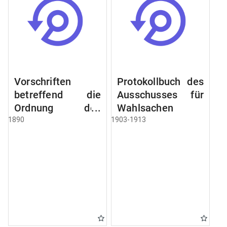
Vorschriften
Protokollbuch des
betreffend die
Ausschusses für
Ordnung des
Wahlsachen
Geschäftsganges
1890
1903-1913
und des
Verfahrens bei
dem
Stadtausschusse.