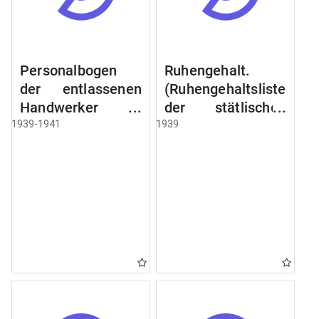
Personalbogen
Ruhengehalt.
der entlassenen
(Ruhengehaltsliste
Handwerker u.
der stätlischen
Arbeiter des
Beamten u.
1939-1941
1939
Städtischen
Witwen.
Schlacht - u.
Ruhegehaltsliste
Viehhof.
der Städtlischen
Arbeiter.
Ruhegehaltsliste
der Beamten der
Raczyński! Schen
Bibliothek).