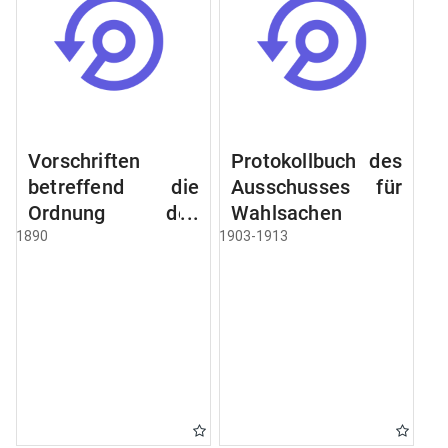
Vorschriften
Protokollbuch des
betreffend die
Ausschusses für
Ordnung des
Wahlsachen
Geschäftsganges
1890
1903-1913
und des
Verfahrens bei
dem
Stadtausschusse.