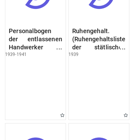
Personalbogen
Ruhengehalt.
der entlassenen
(Ruhengehaltsliste
Handwerker u.
der stätlischen
Arbeiter des
Beamten u.
1939-1941
1939
Städtischen
Witwen.
Schlacht - u.
Ruhegehaltsliste
Viehhof.
der Städtlischen
Arbeiter.
Ruhegehaltsliste
der Beamten der
Raczyński! Schen
Bibliothek).