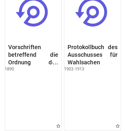
Vorschriften
Protokollbuch des
betreffend die
Ausschusses für
Ordnung des
Wahlsachen
Geschäftsganges
1890
1903-1913
und des
Verfahrens bei
dem
Stadtausschusse.