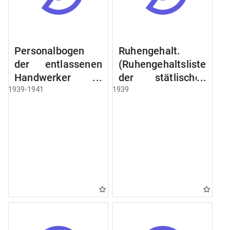
Personalbogen
Ruhengehalt.
der entlassenen
(Ruhengehaltsliste
Handwerker u.
der stätlischen
Arbeiter des
Beamten u.
1939-1941
1939
Städtischen
Witwen.
Schlacht - u.
Ruhegehaltsliste
Viehhof.
der Städtlischen
Arbeiter.
Ruhegehaltsliste
der Beamten der
Raczyński! Schen
Bibliothek).