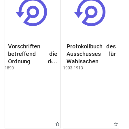
Vorschriften
Protokollbuch des
betreffend die
Ausschusses für
Ordnung des
Wahlsachen
Geschäftsganges
1890
1903-1913
und des
Verfahrens bei
dem
Stadtausschusse.