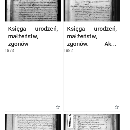
Księga urodzeń,
Księga urodzeń,
małżeństw,
małżeństw,
zgonów
zgonów. Akta
zbiorowe
1873
1882
małżeństw