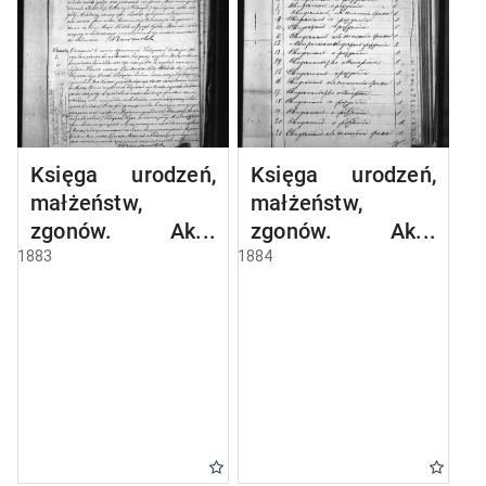
Księga urodzeń,
Księga urodzeń,
małżeństw,
małżeństw,
zgonów. Akta
zgonów. Akta
zbiorowe
zbiorowe
1883
1884
małżeństw
małżeństw