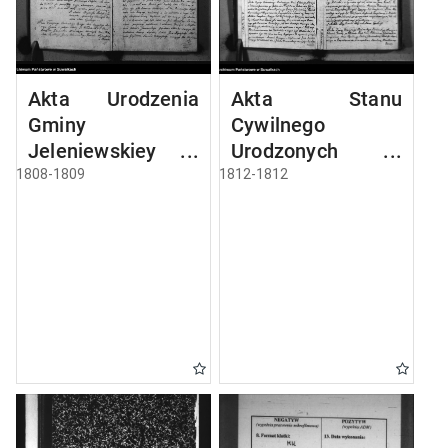
Akta Urodzenia
Akta Stanu
Gminy
Cywilnego
Jeleniewskiey
Urodzonych w
Roku 1808
Gminie Jeleniewo
1808-1809
1812-1812
od 1-go Stycznia
1812 Roku.