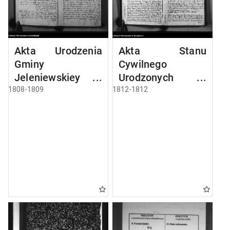
Akta Urodzenia
Akta Stanu
Gminy
Cywilnego
Jeleniewskiey
Urodzonych w
Roku 1808
Gminie Jeleniewo
1808-1809
1812-1812
od 1-go Stycznia
1812 Roku.