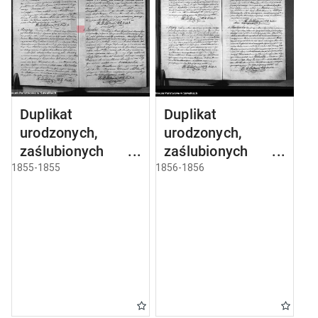
Duplikat
Duplikat
urodzonych,
urodzonych,
zaślubionych i
zaślubionych i
umarłych parafii
umarłych parafii
1855-1855
1856-1856
sejneńskiej z roku
sejneńskiej z roku
1855
1856