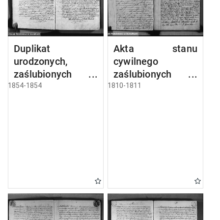
Duplikat
Akta stanu
urodzonych,
cywilnego
zaślubionych i
zaślubionych w
umarłych parafii
gminie
1854-1854
1810-1811
sejneńskiej z roku
seyneńskiey od 1-
1854
go maja 1810 roku