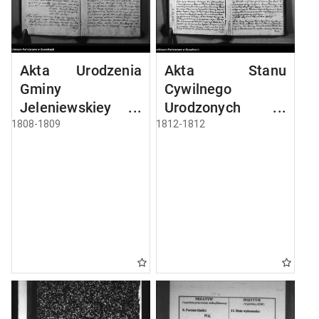
Akta Urodzenia
Akta Stanu
Gminy
Cywilnego
Jeleniewskiey
Urodzonych w
Roku 1808
Gminie Jeleniewo
1808-1809
1812-1812
od 1-go Stycznia
1812 Roku.