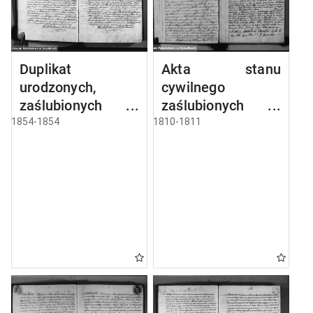
Duplikat
Akta stanu
urodzonych,
cywilnego
zaślubionych i
zaślubionych w
umarłych parafii
gminie
1854-1854
1810-1811
sejneńskiej z roku
seyneńskiey od 1-
1854
go maja 1810 roku