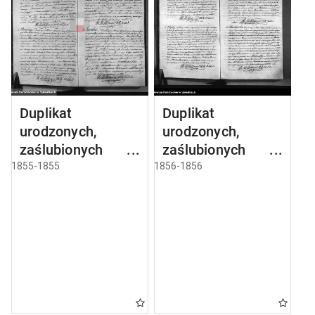
Duplikat
Duplikat
urodzonych,
urodzonych,
zaślubionych i
zaślubionych i
umarłych parafii
umarłych parafii
1855-1855
1856-1856
sejneńskiej z roku
sejneńskiej z roku
1855
1856