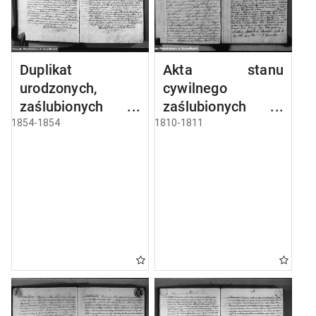
Duplikat
Akta stanu
urodzonych,
cywilnego
zaślubionych i
zaślubionych w
umarłych parafii
gminie
1854-1854
1810-1811
sejneńskiej z roku
seyneńskiey od 1-
1854
go maja 1810 roku