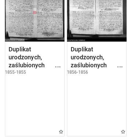
Duplikat
Duplikat
urodzonych,
urodzonych,
zaślubionych i
zaślubionych i
umarłych parafii
umarłych parafii
1855-1855
1856-1856
sejneńskiej z roku
sejneńskiej z roku
1855
1856