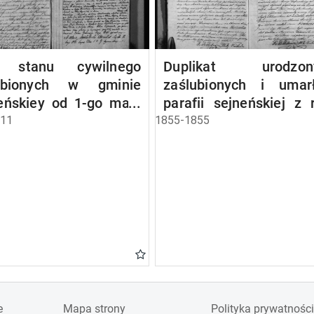
a stanu cywilnego
Duplikat urodzony
ubionych w gminie
zaślubionych i umar
eńskiey od 1-go maja
parafii sejneńskiej z 
 roku
1855
811
1855-1855
e
Mapa strony
Polityka prywatności