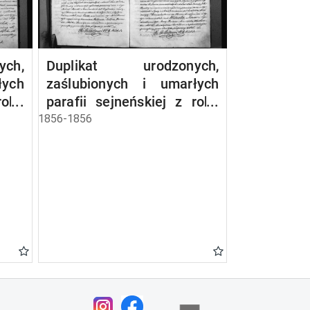
ch,
Duplikat urodzonych,
łych
zaślubionych i umarłych
roku
parafii sejneńskiej z roku
1856
1856-1856