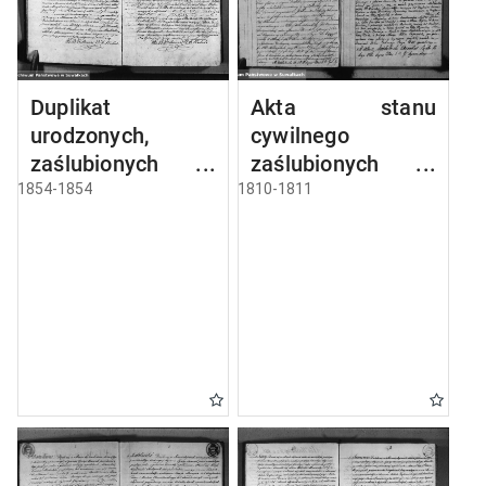
Duplikat
Akta stanu
urodzonych,
cywilnego
zaślubionych i
zaślubionych w
umarłych parafii
gminie
1854-1854
1810-1811
sejneńskiej z roku
seyneńskiey od 1-
1854
go maja 1810 roku