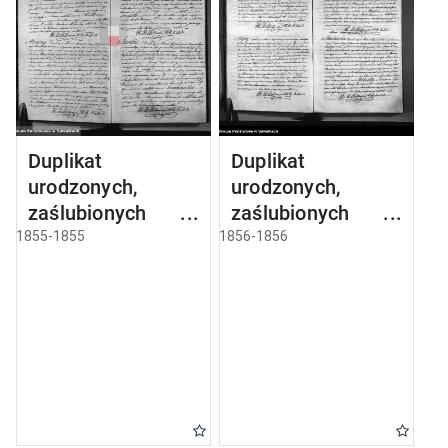
Duplikat
Duplikat
urodzonych,
urodzonych,
zaślubionych i
zaślubionych i
umarłych parafii
umarłych parafii
1855-1855
1856-1856
sejneńskiej z roku
sejneńskiej z roku
1855
1856