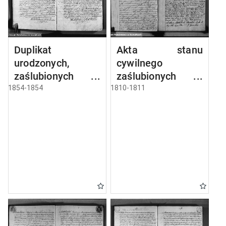
Duplikat
Akta stanu
urodzonych,
cywilnego
zaślubionych i
zaślubionych w
umarłych parafii
gminie
1854-1854
1810-1811
sejneńskiej z roku
seyneńskiey od 1-
1854
go maja 1810 roku