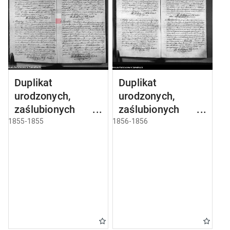
Duplikat
Duplikat
urodzonych,
urodzonych,
zaślubionych i
zaślubionych i
umarłych parafii
umarłych parafii
1855-1855
1856-1856
sejneńskiej z roku
sejneńskiej z roku
1855
1856