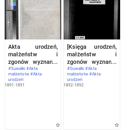
Akta urodzeń,
[Księga urodzeń,
małżeństw i
małżeństw i
zgonów wyznania
zgonów wyznania
rzymskokatolickie
rzymskokatolickie
#Suwałki #Akta
#Suwałki #Akta
małżeństw #Akta
małżeństw #Akta
go parafii w
go parafii w
urodzeń
urodzeń
Suwałkach
Suwałkac]
1891-1891
1892-1892