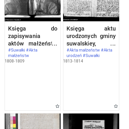
Księga do
Księga aktu
zapisywania
urodzonych gminy
aktów małżeństw
suwalskiey,
gminy suwalskiey,
powiatu
#Suwałki #Akta
#Akta małżeństw #Akta
małżeństw
urodzeń #Suwałki
powiatu
dąbrowskiego w
1808-1809
1813-1814
dąbrowskiego w
departamencie
departamencie
łomżyńskim od
łomżyńskim na rok
dnia 1 maja 1813
1808
po 1 maja 1814