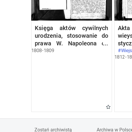
Księga aktów cywilnych
Akta
urodzenia, stosowanie do
wiey
prawa W. Napoleona od
stycz
dnia 1 miesiąca maja 1808
1808-1809
#Wiejs
1812-1
roku parafii wieysieyskiey
przez urzędnika tychże
aktów niżej podpisanego
zaczęta i kontynuowana
Zostań archiwistą
Archiwa w Polsc