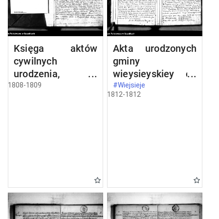
Księga aktów
Akta urodzonych
cywilnych
gminy
urodzenia,
wieysieyskiey od
stosowanie do
1-go stycznia
1808-1809
#Wiejsieje
1812-1812
prawa W.
1812 roku
Napoleona od dnia
1 miesiąca maja
1808 roku parafii
wieysieyskiey
przez urzędnika
tychże aktów niżej
podpisanego
zaczęta i
kontynuowana